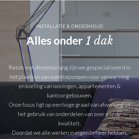
INSTALLATIE & ONDERHOUD
Alles onder
1 dak
Reeds een decennia lang zijn we gespecialiseerd in
het plaatsen van warmtepompen voor verwarming
en koeling van woningen, appartementen &
kantoorgebouwen.
Onze focus ligt op een hoge graad van afwerking en
het gebruik van onderdelen van zeer goede
kwaliteit.
Doordat we alle werken in eigen beheer hebben,