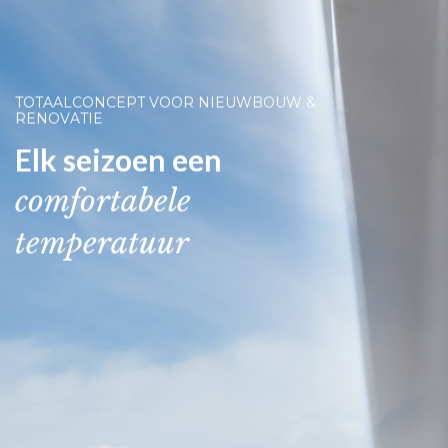
T
O
T
A
A
L
C
O
N
C
E
P
T
V
O
O
R
N
I
E
U
W
B
O
U
W
&
R
E
N
O
V
A
T
I
E
E
l
k
s
e
i
z
o
e
n
e
e
n
c
o
m
f
o
r
t
a
b
e
l
e
t
e
m
p
e
r
a
t
u
u
r