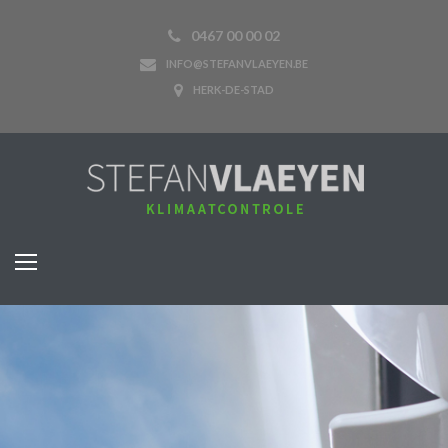
0467 00 00 02
INFO@STEFANVLAEYEN.BE
HERK-DE-STAD